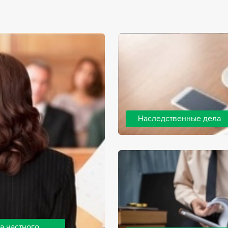
Наследственные дела
Практически любой человек 
человека, а также с необхо
наследства. В соответствии 
наследодателя, и с этого мо
наследство.
а частного