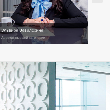
Эльвира Завилохина
Анис
Адвокат высшей категории
Замест