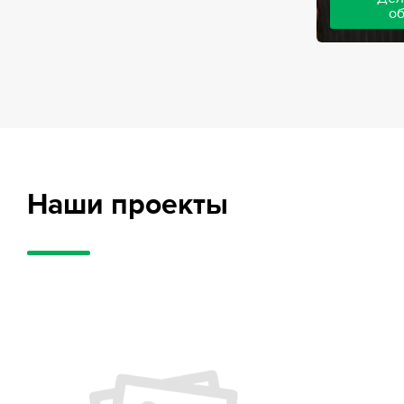
о
Адвокаты на
частного обв
обвиняемых, 
потерпевших
требует акти
внушительног
случае можно
положительн
Наши проекты