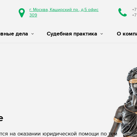
г. Москва, Каширский пр., д.5 офис
+7
309
+7
овные дела
Судебная практика
О комп
е
ся на оказании юридической помощи по тем