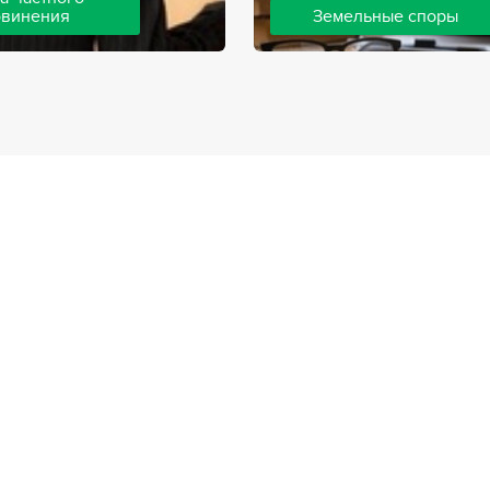
бвинения
Земельные споры
шей компании ведут дела
Земельные споры — одна из
инения, как на стороне
популярных, востребованны
так и на стороне
практике нашей компании. 
. Ведение подобных дел
имеют большой опыт решен
вной позиции и
земельных конфликтов, обр
о опыта, только в этом
 рассчитывать на
ый исход дела.