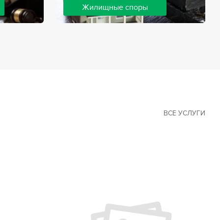
Жилищные споры
 наиболее
Споры, связанные с жильем, являются
х сфер в
одними из самых неоднозначных и
Наши юристы
сложных в юридической практике.
ия
Нормы законодательства в этой сфере
ащайтесь.
можно трактовать по-разному, а судебная
практика показывает, что разные
ситуации можно решить по разному. В
некоторых ситуациях граждане могут
решить конфликты самостоятельно, но
чаще требуется помощь
ВСЕ УСЛУГИ
квалифицированных специалистов.