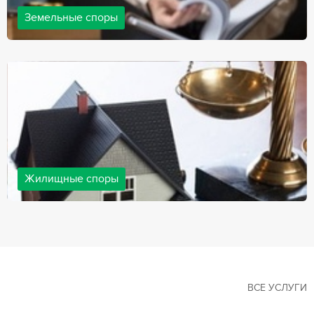
Земельные споры
Земельные споры — одна из наиболее популярных,
востребованных сфер в практике нашей компании. Наши
юристы имеют большой опыт решения земельных конфликтов,
обращайтесь.
Жилищные споры
Споры, связанные с жильем, являются одними из самых
неоднозначных и сложных в юридической практике. Нормы
законодательства в этой сфере можно трактовать по-разному, а
судебная практика показывает, что разные ситуации можно
решить по разному. В некоторых ситуациях граждане могут
решить конфликты самостоятельно, но чаще требуется помощь
квалифицированных специалистов.
ВСЕ УСЛУГИ