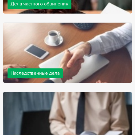
Дела частного обвинения
Адвокаты нашей компании ведут дела частного обвинения, как
на стороне обвиняемых, так и на стороне потерпевших.
Ведение подобных дел требует активной позиции и
внушительного опыта, только в этом случае можно
рассчитывать на положительный исход дела.
Наследственные дела
Практически любой человек рано или поздно сталкивается со
смертью близкого человека, а также с необходимостью
оформления документов для принятия наследства. В
соответствии с законом, наследство открывается сразу после
смерти наследодателя, и с этого момента начинает истекать
срок для вступления в наследство.