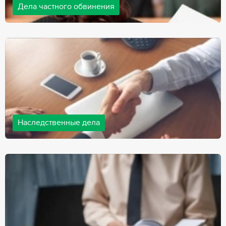
Дела частного обвинения
Адвокаты нашей компании ведут дела частного обвинения, как
на стороне обвиняемых, так и на стороне потерпевших.
Ведение подобных дел требует активной позиции и
внушительного опыта, только в этом случае можно
рассчитывать на положительный исход дела.
Наследственные дела
Практически любой человек рано или поздно сталкивается со
смертью близкого человека, а также с необходимостью
оформления документов для принятия наследства. В
соответствии с законом, наследство открывается сразу после
смерти наследодателя, и с этого момента начинает истекать
срок для вступления в наследство.