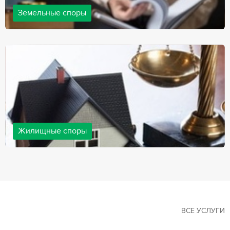
Земельные споры
Земельные споры — одна из наиболее популярных,
востребованных сфер в практике нашей компании. Наши
юристы имеют большой опыт решения земельных конфликтов,
обращайтесь.
Жилищные споры
Споры, связанные с жильем, являются одними из самых
неоднозначных и сложных в юридической практике. Нормы
законодательства в этой сфере можно трактовать по-разному, а
судебная практика показывает, что разные ситуации можно
решить по разному. В некоторых ситуациях граждане могут
решить конфликты самостоятельно, но чаще требуется помощь
квалифицированных специалистов.
ВСЕ УСЛУГИ