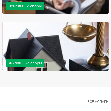
Земельные споры
Земельные споры — одна из наиболее популярных,
востребованных сфер в практике нашей компании. Наши
юристы имеют большой опыт решения земельных конфликтов,
обращайтесь.
Жилищные споры
Споры, связанные с жильем, являются одними из самых
неоднозначных и сложных в юридической практике. Нормы
законодательства в этой сфере можно трактовать по-разному, а
судебная практика показывает, что разные ситуации можно
решить по разному. В некоторых ситуациях граждане могут
решить конфликты самостоятельно, но чаще требуется помощь
квалифицированных специалистов.
ВСЕ УСЛУГИ