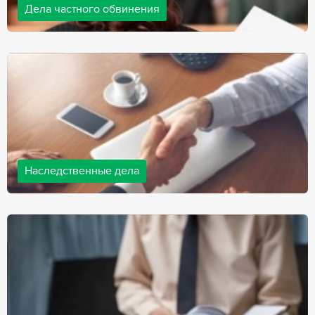
Дела частного обвинения
Адвокаты нашей компании ведут дела частного обвинения, как
на стороне обвиняемых, так и на стороне потерпевших.
Ведение подобных дел требует активной позиции и
внушительного опыта, только в этом случае можно
рассчитывать на положительный исход дела.
Наследственные дела
Практически любой человек рано или поздно сталкивается со
смертью близкого человека, а также с необходимостью
оформления документов для принятия наследства. В
соответствии с законом, наследство открывается сразу после
смерти наследодателя, и с этого момента начинает истекать
срок для вступления в наследство.