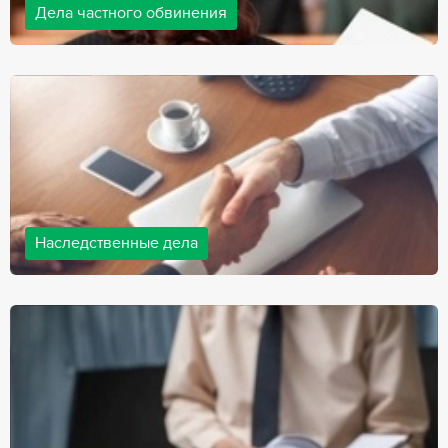
Дела частного обвинения
Адвокаты нашей компании ведут дела частного обвинения, как
на стороне обвиняемых, так и на стороне потерпевших.
Ведение подобных дел требует активной позиции и
внушительного опыта, только в этом случае можно
рассчитывать на положительный исход дела.
Наследственные дела
Практически любой человек рано или поздно сталкивается со
смертью близкого человека, а также с необходимостью
оформления документов для принятия наследства. В
соответствии с законом, наследство открывается сразу после
смерти наследодателя, и с этого момента начинает истекать
срок для вступления в наследство.