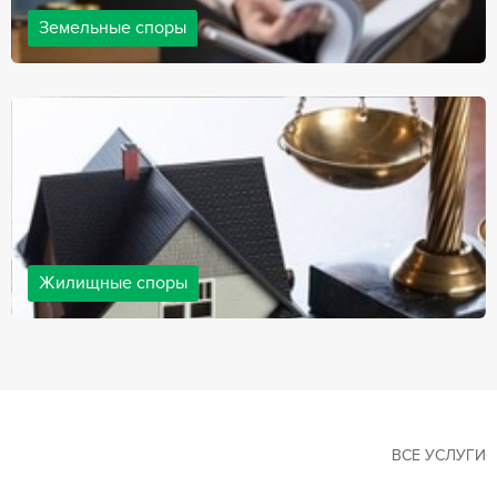
Земельные споры
Земельные споры — одна из наиболее популярных,
востребованных сфер в практике нашей компании. Наши
юристы имеют большой опыт решения земельных конфликтов,
обращайтесь.
Жилищные споры
Споры, связанные с жильем, являются одними из самых
неоднозначных и сложных в юридической практике. Нормы
законодательства в этой сфере можно трактовать по-разному, а
судебная практика показывает, что разные ситуации можно
решить по разному. В некоторых ситуациях граждане могут
решить конфликты самостоятельно, но чаще требуется помощь
квалифицированных специалистов.
ВСЕ УСЛУГИ