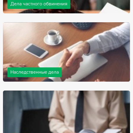
Дела частного обвинения
Адвокаты нашей компании ведут дела частного обвинения, как
на стороне обвиняемых, так и на стороне потерпевших.
Ведение подобных дел требует активной позиции и
внушительного опыта, только в этом случае можно
рассчитывать на положительный исход дела.
Наследственные дела
Практически любой человек рано или поздно сталкивается со
смертью близкого человека, а также с необходимостью
оформления документов для принятия наследства. В
соответствии с законом, наследство открывается сразу после
смерти наследодателя, и с этого момента начинает истекать
срок для вступления в наследство.