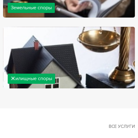
Земельные споры
Земельные споры — одна из наиболее популярных,
востребованных сфер в практике нашей компании. Наши
юристы имеют большой опыт решения земельных конфликтов,
обращайтесь.
Жилищные споры
Споры, связанные с жильем, являются одними из самых
неоднозначных и сложных в юридической практике. Нормы
законодательства в этой сфере можно трактовать по-разному, а
судебная практика показывает, что разные ситуации можно
решить по разному. В некоторых ситуациях граждане могут
решить конфликты самостоятельно, но чаще требуется помощь
квалифицированных специалистов.
ВСЕ УСЛУГИ