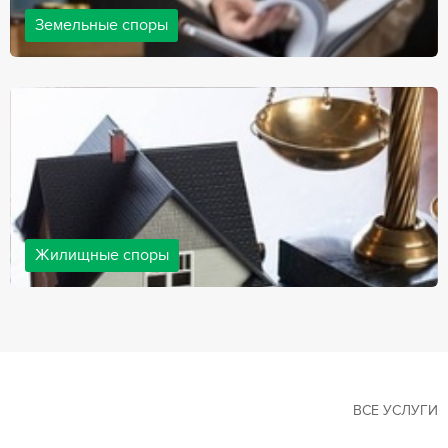
Земельные споры
Земельные споры — одна из наиболее популярных,
востребованных сфер в практике нашей компании. Наши
юристы имеют большой опыт решения земельных конфликтов,
обращайтесь.
Жилищные споры
Споры, связанные с жильем, являются одними из самых
неоднозначных и сложных в юридической практике. Нормы
законодательства в этой сфере можно трактовать по-разному, а
судебная практика показывает, что разные ситуации можно
решить по разному. В некоторых ситуациях граждане могут
решить конфликты самостоятельно, но чаще требуется помощь
квалифицированных специалистов.
ВСЕ УСЛУГИ