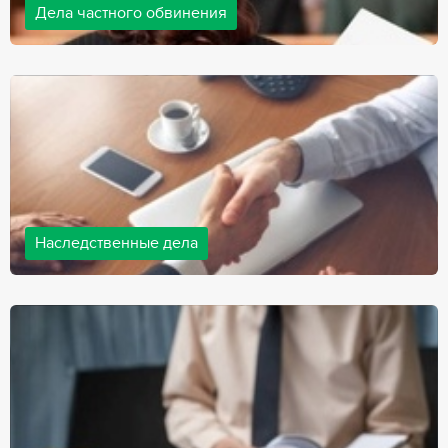
Дела частного обвинения
Адвокаты нашей компании ведут дела частного обвинения, как
на стороне обвиняемых, так и на стороне потерпевших.
Ведение подобных дел требует активной позиции и
внушительного опыта, только в этом случае можно
рассчитывать на положительный исход дела.
Наследственные дела
Практически любой человек рано или поздно сталкивается со
смертью близкого человека, а также с необходимостью
оформления документов для принятия наследства. В
соответствии с законом, наследство открывается сразу после
смерти наследодателя, и с этого момента начинает истекать
срок для вступления в наследство.