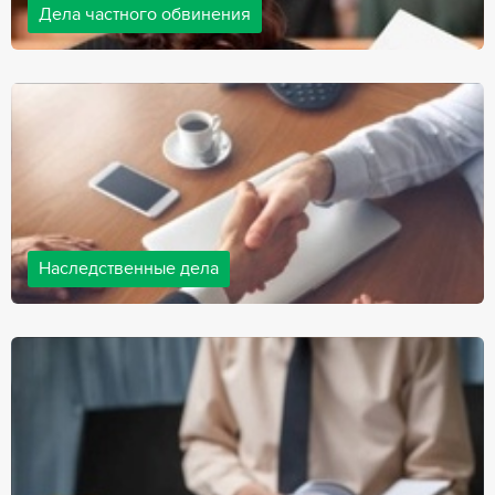
Дела частного обвинения
Адвокаты нашей компании ведут дела частного обвинения, как
на стороне обвиняемых, так и на стороне потерпевших.
Ведение подобных дел требует активной позиции и
внушительного опыта, только в этом случае можно
рассчитывать на положительный исход дела.
Наследственные дела
Практически любой человек рано или поздно сталкивается со
смертью близкого человека, а также с необходимостью
оформления документов для принятия наследства. В
соответствии с законом, наследство открывается сразу после
смерти наследодателя, и с этого момента начинает истекать
срок для вступления в наследство.