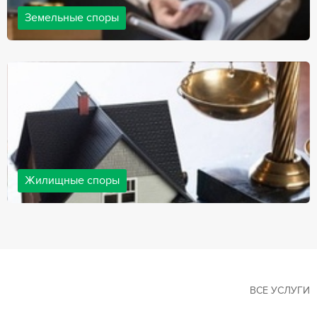
Земельные споры
Земельные споры — одна из наиболее популярных,
востребованных сфер в практике нашей компании. Наши
юристы имеют большой опыт решения земельных конфликтов,
обращайтесь.
Жилищные споры
Споры, связанные с жильем, являются одними из самых
неоднозначных и сложных в юридической практике. Нормы
законодательства в этой сфере можно трактовать по-разному, а
судебная практика показывает, что разные ситуации можно
решить по разному. В некоторых ситуациях граждане могут
решить конфликты самостоятельно, но чаще требуется помощь
квалифицированных специалистов.
ВСЕ УСЛУГИ