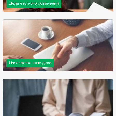
Дела частного обвинения
Адвокаты нашей компании ведут дела частного обвинения, как
на стороне обвиняемых, так и на стороне потерпевших.
Ведение подобных дел требует активной позиции и
внушительного опыта, только в этом случае можно
рассчитывать на положительный исход дела.
Наследственные дела
Практически любой человек рано или поздно сталкивается со
смертью близкого человека, а также с необходимостью
оформления документов для принятия наследства. В
соответствии с законом, наследство открывается сразу после
смерти наследодателя, и с этого момента начинает истекать
срок для вступления в наследство.