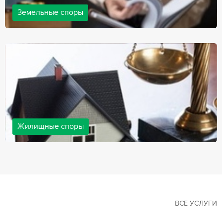
Земельные споры
Земельные споры — одна из наиболее популярных,
востребованных сфер в практике нашей компании. Наши
юристы имеют большой опыт решения земельных конфликтов,
обращайтесь.
Жилищные споры
Споры, связанные с жильем, являются одними из самых
неоднозначных и сложных в юридической практике. Нормы
законодательства в этой сфере можно трактовать по-разному, а
судебная практика показывает, что разные ситуации можно
решить по разному. В некоторых ситуациях граждане могут
решить конфликты самостоятельно, но чаще требуется помощь
квалифицированных специалистов.
ВСЕ УСЛУГИ