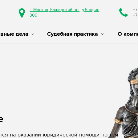
г. Москва, Каширский пр., д.5 офис
+7
309
+7
овные дела
Судебная практика
О комп
е
ся на оказании юридической помощи по тем