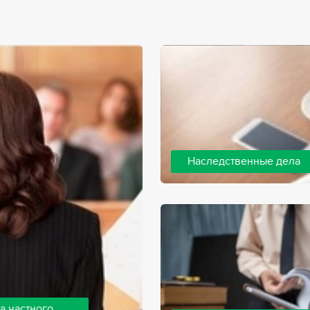
Наследственные дела
Практически любой человек 
человека, а также с необхо
наследства. В соответствии 
наследодателя, и с этого мо
наследство.
а частного