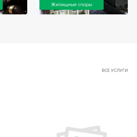
Жилищные споры
 наиболее
Споры, связанные с жильем, являются
х сфер в
одними из самых неоднозначных и
Наши юристы
сложных в юридической практике.
ия
Нормы законодательства в этой сфере
ащайтесь.
можно трактовать по-разному, а судебная
практика показывает, что разные
ситуации можно решить по разному. В
некоторых ситуациях граждане могут
решить конфликты самостоятельно, но
чаще требуется помощь
ВСЕ УСЛУГИ
квалифицированных специалистов.