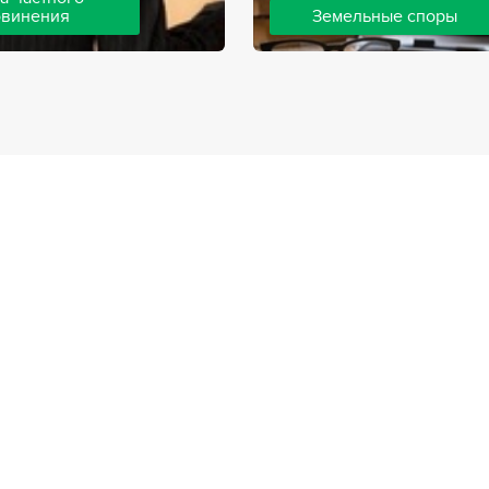
бвинения
Земельные споры
шей компании ведут дела
Земельные споры — одна из
инения, как на стороне
популярных, востребованны
так и на стороне
практике нашей компании. 
. Ведение подобных дел
имеют большой опыт решен
вной позиции и
земельных конфликтов, обр
о опыта, только в этом
 рассчитывать на
ый исход дела.