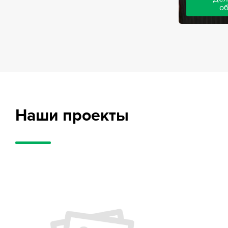
о
Адвокаты на
частного обв
обвиняемых, 
потерпевших
требует акти
внушительног
случае можно
положительн
Наши проекты