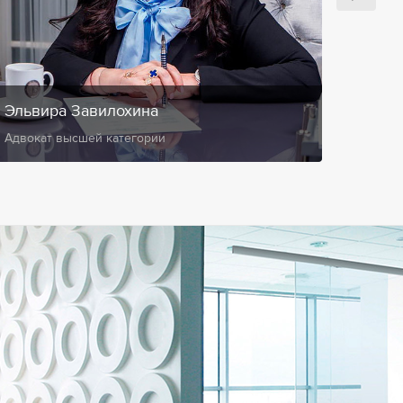
Эльвира Завилохина
Анис
Адвокат высшей категории
Замест