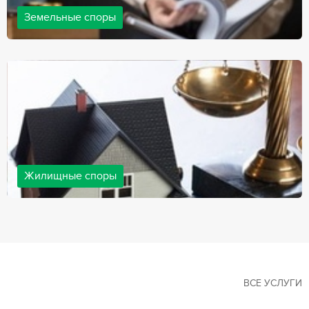
Земельные споры
Земельные споры — одна из наиболее популярных,
востребованных сфер в практике нашей компании. Наши
юристы имеют большой опыт решения земельных конфликтов,
обращайтесь.
Жилищные споры
Споры, связанные с жильем, являются одними из самых
неоднозначных и сложных в юридической практике. Нормы
законодательства в этой сфере можно трактовать по-разному, а
судебная практика показывает, что разные ситуации можно
решить по разному. В некоторых ситуациях граждане могут
решить конфликты самостоятельно, но чаще требуется помощь
квалифицированных специалистов.
ВСЕ УСЛУГИ