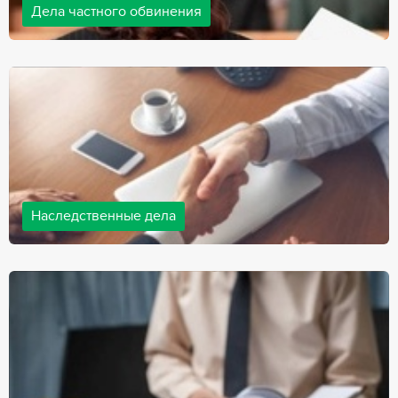
Дела частного обвинения
Адвокаты нашей компании ведут дела частного обвинения, как
на стороне обвиняемых, так и на стороне потерпевших.
Ведение подобных дел требует активной позиции и
внушительного опыта, только в этом случае можно
рассчитывать на положительный исход дела.
Наследственные дела
Практически любой человек рано или поздно сталкивается со
смертью близкого человека, а также с необходимостью
оформления документов для принятия наследства. В
соответствии с законом, наследство открывается сразу после
смерти наследодателя, и с этого момента начинает истекать
срок для вступления в наследство.