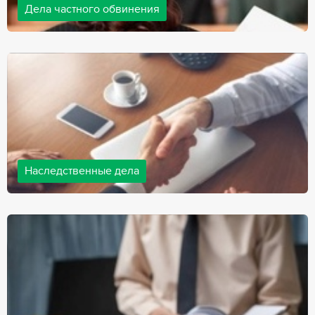
Дела частного обвинения
Адвокаты нашей компании ведут дела частного обвинения, как
на стороне обвиняемых, так и на стороне потерпевших.
Ведение подобных дел требует активной позиции и
внушительного опыта, только в этом случае можно
рассчитывать на положительный исход дела.
Наследственные дела
Практически любой человек рано или поздно сталкивается со
смертью близкого человека, а также с необходимостью
оформления документов для принятия наследства. В
соответствии с законом, наследство открывается сразу после
смерти наследодателя, и с этого момента начинает истекать
срок для вступления в наследство.