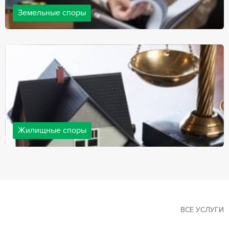
Земельные споры
Земельные споры — одна из наиболее популярных,
востребованных сфер в практике нашей компании. Наши
юристы имеют большой опыт решения земельных конфликтов,
обращайтесь.
Жилищные споры
Споры, связанные с жильем, являются одними из самых
неоднозначных и сложных в юридической практике. Нормы
законодательства в этой сфере можно трактовать по-разному, а
судебная практика показывает, что разные ситуации можно
решить по разному. В некоторых ситуациях граждане могут
решить конфликты самостоятельно, но чаще требуется помощь
квалифицированных специалистов.
ВСЕ УСЛУГИ