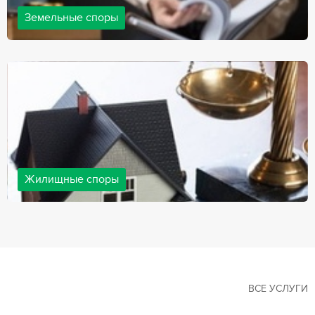
Земельные споры
Земельные споры — одна из наиболее популярных,
востребованных сфер в практике нашей компании. Наши
юристы имеют большой опыт решения земельных конфликтов,
обращайтесь.
Жилищные споры
Споры, связанные с жильем, являются одними из самых
неоднозначных и сложных в юридической практике. Нормы
законодательства в этой сфере можно трактовать по-разному, а
судебная практика показывает, что разные ситуации можно
решить по разному. В некоторых ситуациях граждане могут
решить конфликты самостоятельно, но чаще требуется помощь
квалифицированных специалистов.
ВСЕ УСЛУГИ