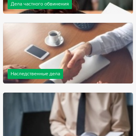
Дела частного обвинения
Адвокаты нашей компании ведут дела частного обвинения, как
на стороне обвиняемых, так и на стороне потерпевших.
Ведение подобных дел требует активной позиции и
внушительного опыта, только в этом случае можно
рассчитывать на положительный исход дела.
Наследственные дела
Практически любой человек рано или поздно сталкивается со
смертью близкого человека, а также с необходимостью
оформления документов для принятия наследства. В
соответствии с законом, наследство открывается сразу после
смерти наследодателя, и с этого момента начинает истекать
срок для вступления в наследство.