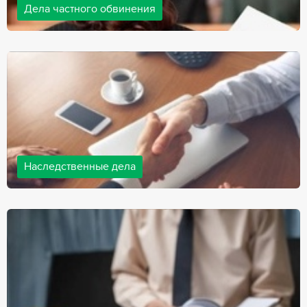
Дела частного обвинения
Адвокаты нашей компании ведут дела частного обвинения, как
на стороне обвиняемых, так и на стороне потерпевших.
Ведение подобных дел требует активной позиции и
внушительного опыта, только в этом случае можно
рассчитывать на положительный исход дела.
Наследственные дела
Практически любой человек рано или поздно сталкивается со
смертью близкого человека, а также с необходимостью
оформления документов для принятия наследства. В
соответствии с законом, наследство открывается сразу после
смерти наследодателя, и с этого момента начинает истекать
срок для вступления в наследство.