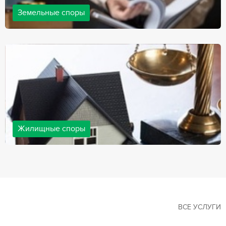
Земельные споры
Земельные споры — одна из наиболее популярных,
востребованных сфер в практике нашей компании. Наши
юристы имеют большой опыт решения земельных конфликтов,
обращайтесь.
Жилищные споры
Споры, связанные с жильем, являются одними из самых
неоднозначных и сложных в юридической практике. Нормы
законодательства в этой сфере можно трактовать по-разному, а
судебная практика показывает, что разные ситуации можно
решить по разному. В некоторых ситуациях граждане могут
решить конфликты самостоятельно, но чаще требуется помощь
квалифицированных специалистов.
ВСЕ УСЛУГИ