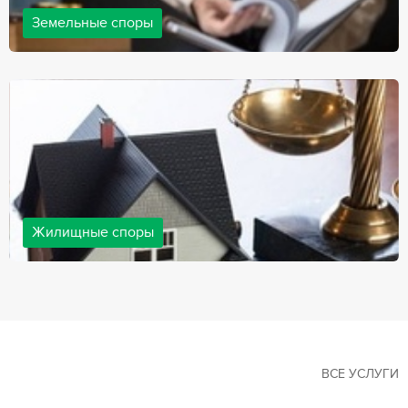
Земельные споры
Земельные споры — одна из наиболее популярных,
востребованных сфер в практике нашей компании. Наши
юристы имеют большой опыт решения земельных конфликтов,
обращайтесь.
Жилищные споры
Споры, связанные с жильем, являются одними из самых
неоднозначных и сложных в юридической практике. Нормы
законодательства в этой сфере можно трактовать по-разному, а
судебная практика показывает, что разные ситуации можно
решить по разному. В некоторых ситуациях граждане могут
решить конфликты самостоятельно, но чаще требуется помощь
квалифицированных специалистов.
ВСЕ УСЛУГИ