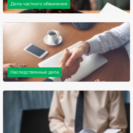
Дела частного обвинения
Адвокаты нашей компании ведут дела частного обвинения, как
на стороне обвиняемых, так и на стороне потерпевших.
Ведение подобных дел требует активной позиции и
внушительного опыта, только в этом случае можно
рассчитывать на положительный исход дела.
Наследственные дела
Практически любой человек рано или поздно сталкивается со
смертью близкого человека, а также с необходимостью
оформления документов для принятия наследства. В
соответствии с законом, наследство открывается сразу после
смерти наследодателя, и с этого момента начинает истекать
срок для вступления в наследство.