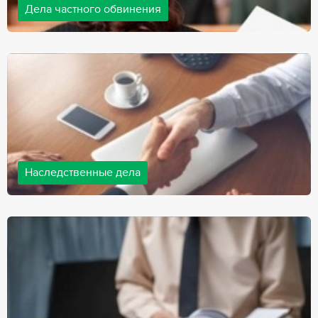
Дела частного обвинения
Адвокаты нашей компании ведут дела частного обвинения, как
на стороне обвиняемых, так и на стороне потерпевших.
Ведение подобных дел требует активной позиции и
внушительного опыта, только в этом случае можно
рассчитывать на положительный исход дела.
Наследственные дела
Практически любой человек рано или поздно сталкивается со
смертью близкого человека, а также с необходимостью
оформления документов для принятия наследства. В
соответствии с законом, наследство открывается сразу после
смерти наследодателя, и с этого момента начинает истекать
срок для вступления в наследство.