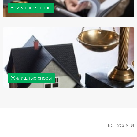
Земельные споры
Земельные споры — одна из наиболее популярных,
востребованных сфер в практике нашей компании. Наши
юристы имеют большой опыт решения земельных конфликтов,
обращайтесь.
Жилищные споры
Споры, связанные с жильем, являются одними из самых
неоднозначных и сложных в юридической практике. Нормы
законодательства в этой сфере можно трактовать по-разному, а
судебная практика показывает, что разные ситуации можно
решить по разному. В некоторых ситуациях граждане могут
решить конфликты самостоятельно, но чаще требуется помощь
квалифицированных специалистов.
ВСЕ УСЛУГИ