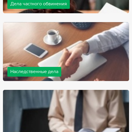
Дела частного обвинения
Адвокаты нашей компании ведут дела частного обвинения, как
на стороне обвиняемых, так и на стороне потерпевших.
Ведение подобных дел требует активной позиции и
внушительного опыта, только в этом случае можно
рассчитывать на положительный исход дела.
Наследственные дела
Практически любой человек рано или поздно сталкивается со
смертью близкого человека, а также с необходимостью
оформления документов для принятия наследства. В
соответствии с законом, наследство открывается сразу после
смерти наследодателя, и с этого момента начинает истекать
срок для вступления в наследство.