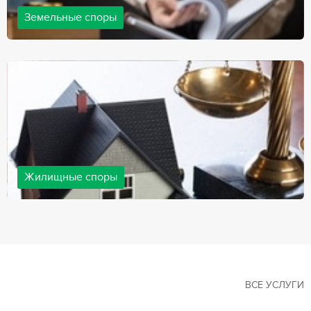
Земельные споры
Земельные споры — одна из наиболее популярных,
востребованных сфер в практике нашей компании. Наши
юристы имеют большой опыт решения земельных конфликтов,
обращайтесь.
Жилищные споры
Споры, связанные с жильем, являются одними из самых
неоднозначных и сложных в юридической практике. Нормы
законодательства в этой сфере можно трактовать по-разному, а
судебная практика показывает, что разные ситуации можно
решить по разному. В некоторых ситуациях граждане могут
решить конфликты самостоятельно, но чаще требуется помощь
квалифицированных специалистов.
ВСЕ УСЛУГИ