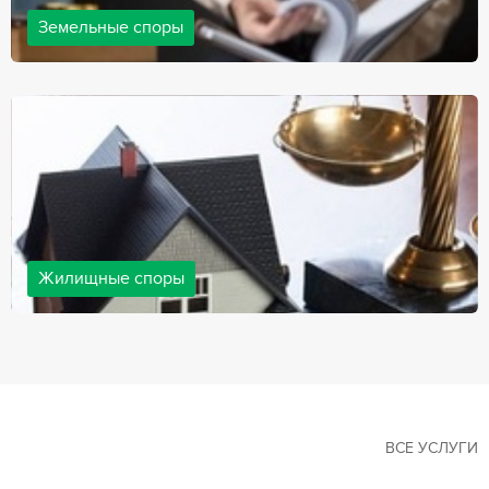
Земельные споры
Земельные споры — одна из наиболее популярных,
востребованных сфер в практике нашей компании. Наши
юристы имеют большой опыт решения земельных конфликтов,
обращайтесь.
Жилищные споры
Споры, связанные с жильем, являются одними из самых
неоднозначных и сложных в юридической практике. Нормы
законодательства в этой сфере можно трактовать по-разному, а
судебная практика показывает, что разные ситуации можно
решить по разному. В некоторых ситуациях граждане могут
решить конфликты самостоятельно, но чаще требуется помощь
квалифицированных специалистов.
ВСЕ УСЛУГИ