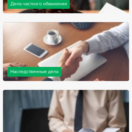
Дела частного обвинения
Адвокаты нашей компании ведут дела частного обвинения, как
на стороне обвиняемых, так и на стороне потерпевших.
Ведение подобных дел требует активной позиции и
внушительного опыта, только в этом случае можно
рассчитывать на положительный исход дела.
Наследственные дела
Практически любой человек рано или поздно сталкивается со
смертью близкого человека, а также с необходимостью
оформления документов для принятия наследства. В
соответствии с законом, наследство открывается сразу после
смерти наследодателя, и с этого момента начинает истекать
срок для вступления в наследство.