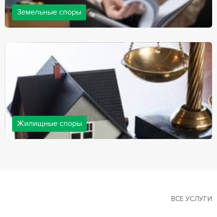
Земельные споры
Земельные споры — одна из наиболее популярных,
востребованных сфер в практике нашей компании. Наши
юристы имеют большой опыт решения земельных конфликтов,
обращайтесь.
Жилищные споры
Споры, связанные с жильем, являются одними из самых
неоднозначных и сложных в юридической практике. Нормы
законодательства в этой сфере можно трактовать по-разному, а
судебная практика показывает, что разные ситуации можно
решить по разному. В некоторых ситуациях граждане могут
решить конфликты самостоятельно, но чаще требуется помощь
квалифицированных специалистов.
ВСЕ УСЛУГИ