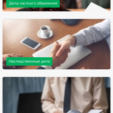
Дела частного обвинения
Адвокаты нашей компании ведут дела частного обвинения, как
на стороне обвиняемых, так и на стороне потерпевших.
Ведение подобных дел требует активной позиции и
внушительного опыта, только в этом случае можно
рассчитывать на положительный исход дела.
Наследственные дела
Практически любой человек рано или поздно сталкивается со
смертью близкого человека, а также с необходимостью
оформления документов для принятия наследства. В
соответствии с законом, наследство открывается сразу после
смерти наследодателя, и с этого момента начинает истекать
срок для вступления в наследство.