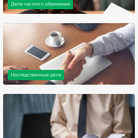
Дела частного обвинения
Адвокаты нашей компании ведут дела частного обвинения, как
на стороне обвиняемых, так и на стороне потерпевших.
Ведение подобных дел требует активной позиции и
внушительного опыта, только в этом случае можно
рассчитывать на положительный исход дела.
Наследственные дела
Практически любой человек рано или поздно сталкивается со
смертью близкого человека, а также с необходимостью
оформления документов для принятия наследства. В
соответствии с законом, наследство открывается сразу после
смерти наследодателя, и с этого момента начинает истекать
срок для вступления в наследство.