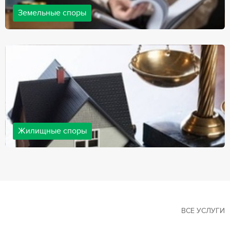
Земельные споры
Земельные споры — одна из наиболее популярных,
востребованных сфер в практике нашей компании. Наши
юристы имеют большой опыт решения земельных конфликтов,
обращайтесь.
Жилищные споры
Споры, связанные с жильем, являются одними из самых
неоднозначных и сложных в юридической практике. Нормы
законодательства в этой сфере можно трактовать по-разному, а
судебная практика показывает, что разные ситуации можно
решить по разному. В некоторых ситуациях граждане могут
решить конфликты самостоятельно, но чаще требуется помощь
квалифицированных специалистов.
ВСЕ УСЛУГИ