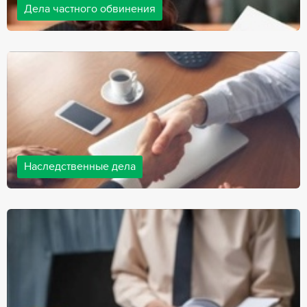
Дела частного обвинения
Адвокаты нашей компании ведут дела частного обвинения, как
на стороне обвиняемых, так и на стороне потерпевших.
Ведение подобных дел требует активной позиции и
внушительного опыта, только в этом случае можно
рассчитывать на положительный исход дела.
Наследственные дела
Практически любой человек рано или поздно сталкивается со
смертью близкого человека, а также с необходимостью
оформления документов для принятия наследства. В
соответствии с законом, наследство открывается сразу после
смерти наследодателя, и с этого момента начинает истекать
срок для вступления в наследство.