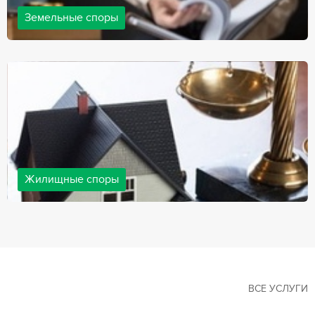
Земельные споры
Земельные споры — одна из наиболее популярных,
востребованных сфер в практике нашей компании. Наши
юристы имеют большой опыт решения земельных конфликтов,
обращайтесь.
Жилищные споры
Споры, связанные с жильем, являются одними из самых
неоднозначных и сложных в юридической практике. Нормы
законодательства в этой сфере можно трактовать по-разному, а
судебная практика показывает, что разные ситуации можно
решить по разному. В некоторых ситуациях граждане могут
решить конфликты самостоятельно, но чаще требуется помощь
квалифицированных специалистов.
ВСЕ УСЛУГИ