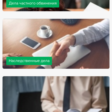
Дела частного обвинения
Адвокаты нашей компании ведут дела частного обвинения, как
на стороне обвиняемых, так и на стороне потерпевших.
Ведение подобных дел требует активной позиции и
внушительного опыта, только в этом случае можно
рассчитывать на положительный исход дела.
Наследственные дела
Практически любой человек рано или поздно сталкивается со
смертью близкого человека, а также с необходимостью
оформления документов для принятия наследства. В
соответствии с законом, наследство открывается сразу после
смерти наследодателя, и с этого момента начинает истекать
срок для вступления в наследство.