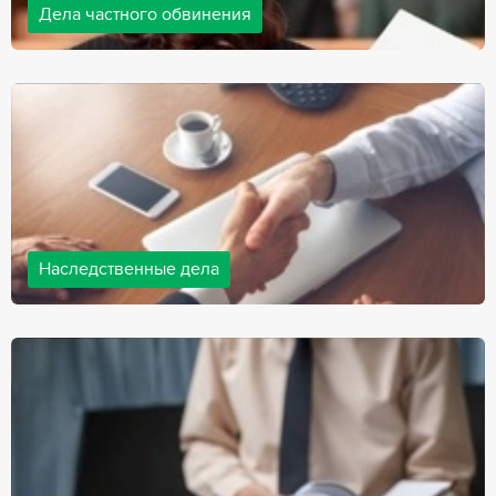
Дела частного обвинения
Адвокаты нашей компании ведут дела частного обвинения, как
на стороне обвиняемых, так и на стороне потерпевших.
Ведение подобных дел требует активной позиции и
внушительного опыта, только в этом случае можно
рассчитывать на положительный исход дела.
Наследственные дела
Практически любой человек рано или поздно сталкивается со
смертью близкого человека, а также с необходимостью
оформления документов для принятия наследства. В
соответствии с законом, наследство открывается сразу после
смерти наследодателя, и с этого момента начинает истекать
срок для вступления в наследство.