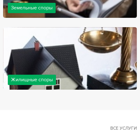
Земельные споры
Земельные споры — одна из наиболее популярных,
востребованных сфер в практике нашей компании. Наши
юристы имеют большой опыт решения земельных конфликтов,
обращайтесь.
Жилищные споры
Споры, связанные с жильем, являются одними из самых
неоднозначных и сложных в юридической практике. Нормы
законодательства в этой сфере можно трактовать по-разному, а
судебная практика показывает, что разные ситуации можно
решить по разному. В некоторых ситуациях граждане могут
решить конфликты самостоятельно, но чаще требуется помощь
квалифицированных специалистов.
ВСЕ УСЛУГИ