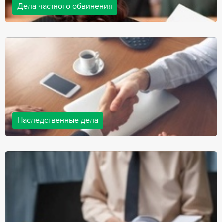
Дела частного обвинения
Адвокаты нашей компании ведут дела частного обвинения, как
на стороне обвиняемых, так и на стороне потерпевших.
Ведение подобных дел требует активной позиции и
внушительного опыта, только в этом случае можно
рассчитывать на положительный исход дела.
Наследственные дела
Практически любой человек рано или поздно сталкивается со
смертью близкого человека, а также с необходимостью
оформления документов для принятия наследства. В
соответствии с законом, наследство открывается сразу после
смерти наследодателя, и с этого момента начинает истекать
срок для вступления в наследство.