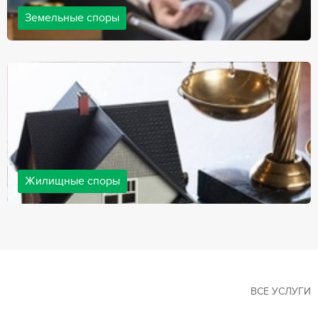
Земельные споры
Земельные споры — одна из наиболее популярных,
востребованных сфер в практике нашей компании. Наши
юристы имеют большой опыт решения земельных конфликтов,
обращайтесь.
Жилищные споры
Споры, связанные с жильем, являются одними из самых
неоднозначных и сложных в юридической практике. Нормы
законодательства в этой сфере можно трактовать по-разному, а
судебная практика показывает, что разные ситуации можно
решить по разному. В некоторых ситуациях граждане могут
решить конфликты самостоятельно, но чаще требуется помощь
квалифицированных специалистов.
ВСЕ УСЛУГИ