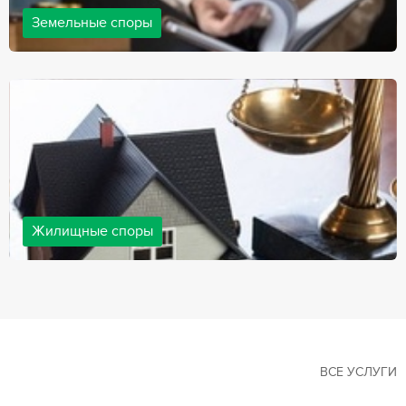
Земельные споры
Земельные споры — одна из наиболее популярных,
востребованных сфер в практике нашей компании. Наши
юристы имеют большой опыт решения земельных конфликтов,
обращайтесь.
Жилищные споры
Споры, связанные с жильем, являются одними из самых
неоднозначных и сложных в юридической практике. Нормы
законодательства в этой сфере можно трактовать по-разному, а
судебная практика показывает, что разные ситуации можно
решить по разному. В некоторых ситуациях граждане могут
решить конфликты самостоятельно, но чаще требуется помощь
квалифицированных специалистов.
ВСЕ УСЛУГИ