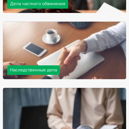
Дела частного обвинения
Адвокаты нашей компании ведут дела частного обвинения, как
на стороне обвиняемых, так и на стороне потерпевших.
Ведение подобных дел требует активной позиции и
внушительного опыта, только в этом случае можно
рассчитывать на положительный исход дела.
Наследственные дела
Практически любой человек рано или поздно сталкивается со
смертью близкого человека, а также с необходимостью
оформления документов для принятия наследства. В
соответствии с законом, наследство открывается сразу после
смерти наследодателя, и с этого момента начинает истекать
срок для вступления в наследство.