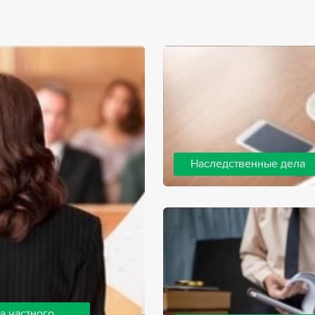
Наследственные дела
Практически любой человек 
человека, а также с необхо
наследства. В соответствии 
наследодателя, и с этого мо
наследство.
а частного