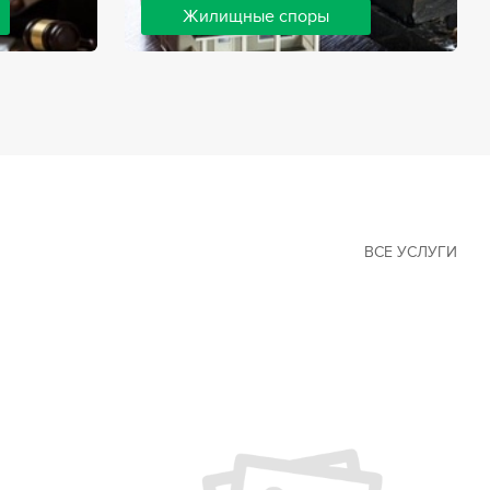
Жилищные споры
 наиболее
Споры, связанные с жильем, являются
х сфер в
одними из самых неоднозначных и
Наши юристы
сложных в юридической практике.
ия
Нормы законодательства в этой сфере
ащайтесь.
можно трактовать по-разному, а судебная
практика показывает, что разные
ситуации можно решить по разному. В
некоторых ситуациях граждане могут
решить конфликты самостоятельно, но
чаще требуется помощь
ВСЕ УСЛУГИ
квалифицированных специалистов.