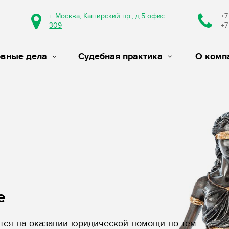
г. Москва, Каширский пр., д.5 офис
+7
309
+7
овные дела
Судебная практика
О комп
е
ся на оказании юридической помощи по тем