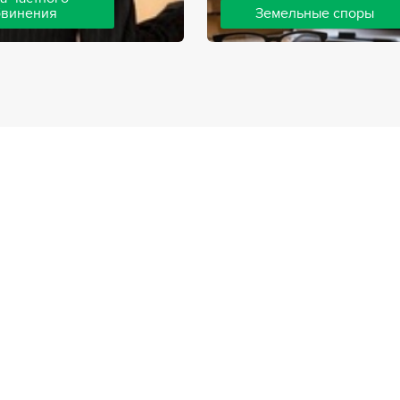
бвинения
Земельные споры
шей компании ведут дела
Земельные споры — одна из
инения, как на стороне
популярных, востребованны
так и на стороне
практике нашей компании. 
. Ведение подобных дел
имеют большой опыт решен
вной позиции и
земельных конфликтов, обр
о опыта, только в этом
 рассчитывать на
ый исход дела.