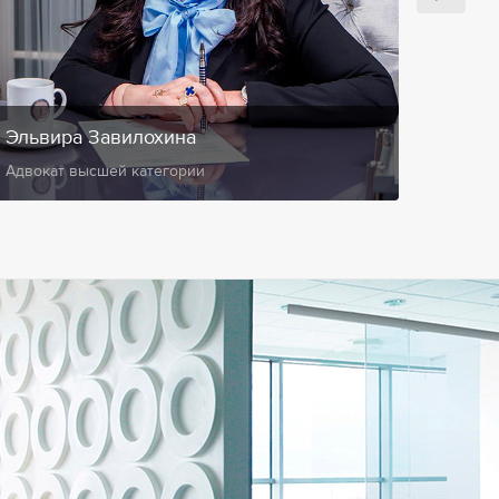
Эльвира Завилохина
Анис
Адвокат высшей категории
Замест