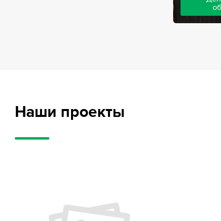
о
Адвокаты на
частного обв
обвиняемых, 
потерпевших
требует акти
внушительног
случае можно
положительн
Наши проекты