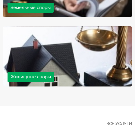
Земельные споры
Земельные споры — одна из наиболее популярных,
востребованных сфер в практике нашей компании. Наши
юристы имеют большой опыт решения земельных конфликтов,
обращайтесь.
Жилищные споры
Споры, связанные с жильем, являются одними из самых
неоднозначных и сложных в юридической практике. Нормы
законодательства в этой сфере можно трактовать по-разному, а
судебная практика показывает, что разные ситуации можно
решить по разному. В некоторых ситуациях граждане могут
решить конфликты самостоятельно, но чаще требуется помощь
квалифицированных специалистов.
ВСЕ УСЛУГИ