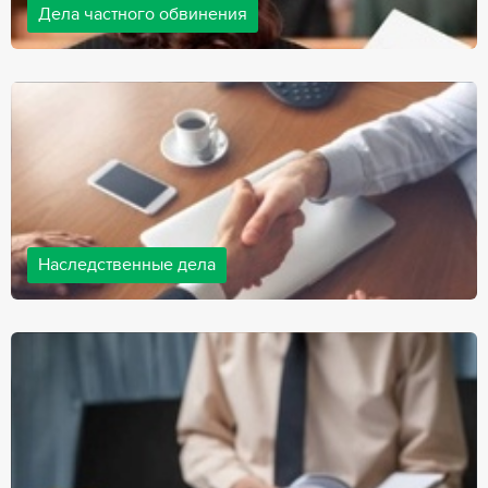
Дела частного обвинения
Адвокаты нашей компании ведут дела частного обвинения, как
на стороне обвиняемых, так и на стороне потерпевших.
Ведение подобных дел требует активной позиции и
внушительного опыта, только в этом случае можно
рассчитывать на положительный исход дела.
Наследственные дела
Практически любой человек рано или поздно сталкивается со
смертью близкого человека, а также с необходимостью
оформления документов для принятия наследства. В
соответствии с законом, наследство открывается сразу после
смерти наследодателя, и с этого момента начинает истекать
срок для вступления в наследство.